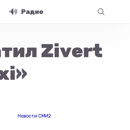
Радио
тил Zivert
xi»
Новости СМИ2