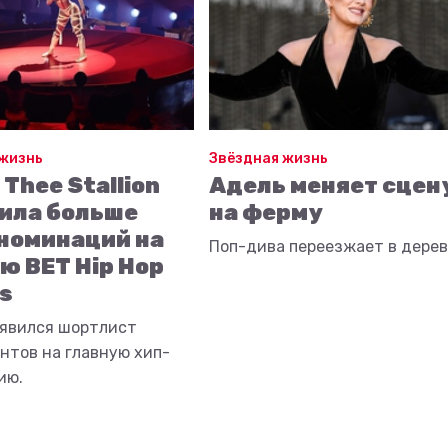
 жизнь
Звёздная жизнь
Thee Stallion
Адель меняет сцен
ила больше
на ферму
 номинаций на
Поп-дива переезжает в дерев
ю BET Hip Hop
s
оявился шортлист
нтов на главную хип-
ию.