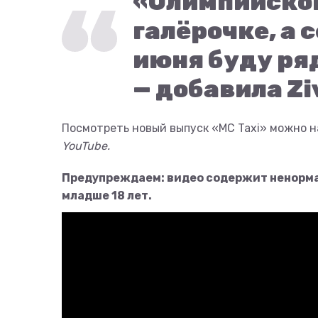
«Олимпийском
галёрочке, а с
июня буду ря
— добавила Zi
Посмотреть новый выпуск «MC Taxi» можно 
YouTube.
Предупреждаем: видео содержит ненорма
младше 18 лет.