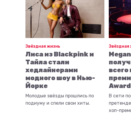
Звёздная жизнь
Звёздная
Лиса из Blackpink и
Megan 
Тайла стали
получ
хедлайнерами
всего
модного шоу в Нью-
преми
Йорке
Award
Молодые звёзды прошлись по
В сети п
подиуму и спели свои хиты.
претенде
хоп-прем