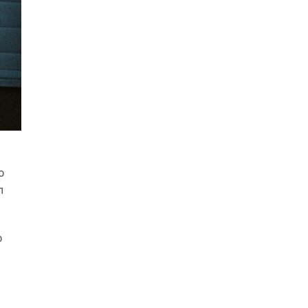
й
о
л
о