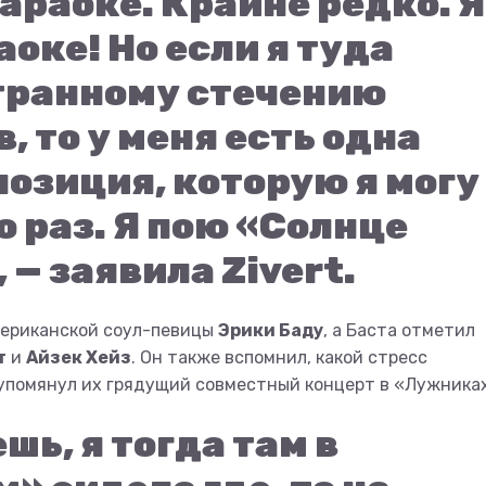
караоке. Крайне редко. Я
оке! Но если я туда
транному стечению
, то у меня есть одна
озиция, которую я могу
о раз. Я пою «Солнце
— заявила Zivert.
мериканской соул-певицы
Эрики Баду
, а Баста отметил
т
и
Айзек Хейз
. Он также вспомнил, какой стресс
 упомянул их грядущий совместный концерт в «Лужника
ь, я тогда там в