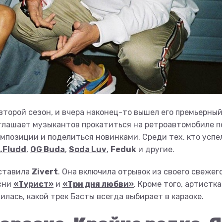
второй сезон, и вчера наконец-то вышел его премьерны
лашает музыкантов прокатиться на ретроавтомобиле п
мпозиции и поделиться новинками. Среди тех, кто успе
.Fludd
,
OG Buda
,
Soda Luv
,
Feduk
и другие.
оставила
Zivert
. Она включила отрывок из своего свежег
есни
«Турист»
и
«Три дня любви»
. Кроме того, артистка
лась, какой трек Басты всегда выбирает в караоке.