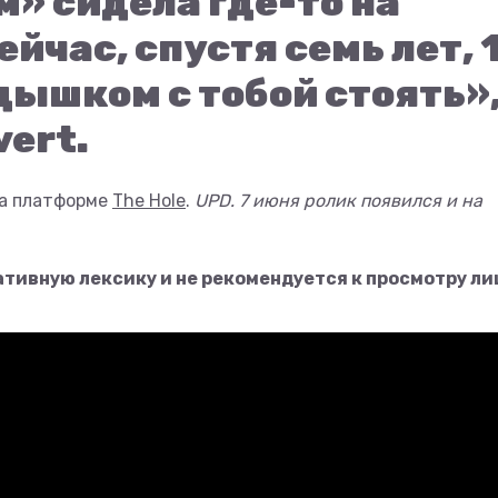
» сидела где-то на
ейчас, спустя семь лет, 
дышком с тобой стоять»
vert.
на платформе
The Hole
.
UPD. 7 июня ролик появился и на
тивную лексику и не рекомендуется к просмотру л