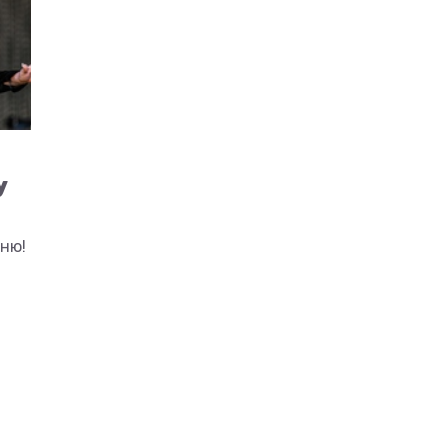
у
ню!