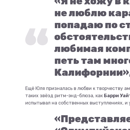
«Я не хожу в 
не люблю кара
попадаю по с
обстоятельств
любимая комп
петь там мног
Калифорнии», 
Ещё Юля призналась в любви к творчеству а
таких звёзд ритм-энд-блюза, как
Барри Уай
испытывал на собственных выступлениях, и
«Представляеш