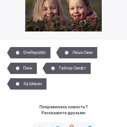
OneRepublic
Лёша Свик
Пинк
Тейлор Свифт
Эд Ширан
Понравилась новость?
Расскажите друзьям: