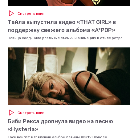
Смотреть клип
Тайла выпустила видео «THAT GIRL» в
поддержку свежего альбома «A*POP»
Певица соединила реальные съёмки и анимацию в стиле ретро.
Смотреть клип
Биби Рекса дропнула видео на песню
«Hysteria»
Трек войдёт в грядущий альбом певицы «Dirty Blonde».