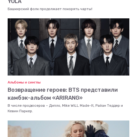
YOLA
Башкирский фолк продолжает покорять чарты!
Альбомы и синглы
Возвращение героев: BTS представили
камбэк-альбом «ARIRANG»
В числе продюсеров – Дипло, Mike WiLL Made-It, Райан Теддер и
Кевин Паркер.