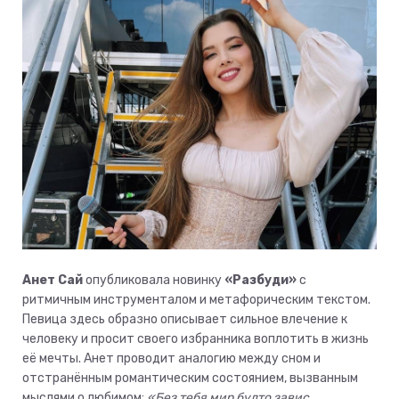
Анет Сай
опубликовала новинку
«Разбуди»
с
ритмичным инструменталом и метафорическим текстом.
Певица здесь образно описывает сильное влечение к
человеку и просит своего избранника воплотить в жизнь
её мечты. Анет проводит аналогию между сном и
отстранённым романтическим состоянием, вызванным
мыслями о любимом:
«Без тебя мир будто завис,