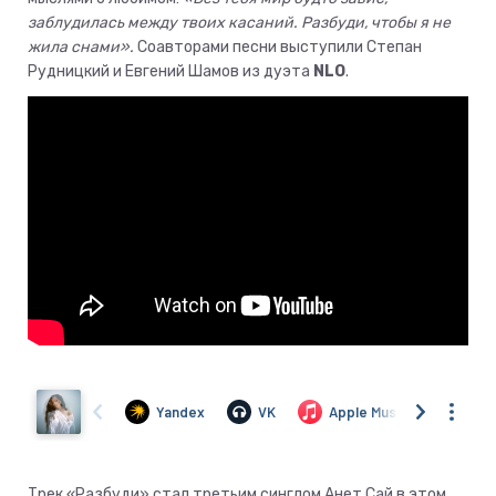
заблудилась между твоих касаний. Разбуди, чтобы я не
жила снами».
Соавторами песни выступили Степан
Рудницкий и Евгений Шамов из дуэта
NLO
.
Трек «Разбуди» стал третьим синглом Анет Сай в этом