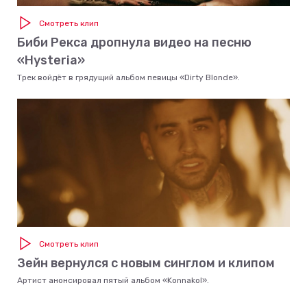
Смотреть клип
Биби Рекса дропнула видео на песню
«Hysteria»
Трек войдёт в грядущий альбом певицы «Dirty Blonde».
Смотреть клип
Зейн вернулся с новым синглом и клипом
Артист анонсировал пятый альбом «Konnakol».