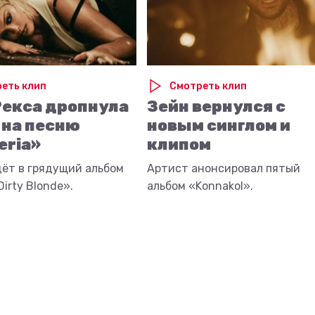
еть клип
Смотреть клип
Рекса дропнула
Зейн вернулся с
 на песню
новым синглом и
eria»
клипом
дёт в грядущий альбом
Артист анонсировал пятый
irty Blonde».
альбом «Konnakol».