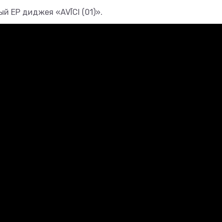
й EP диджея «AVĪCI (01)».