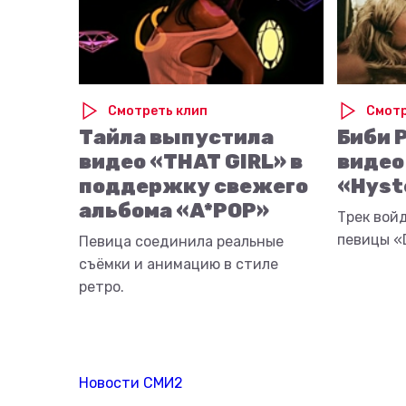
Смотреть клип
Смотр
Тайла выпустила
Биби 
видео «THAT GIRL» в
видео
поддержку свежего
«Hyst
альбома «A*POP»
Трек вой
певицы «D
Певица соединила реальные
съёмки и анимацию в стиле
ретро.
Новости СМИ2