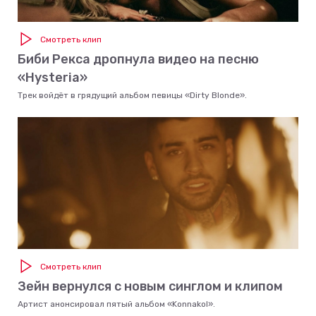
Смотреть клип
Биби Рекса дропнула видео на песню
«Hysteria»
Трек войдёт в грядущий альбом певицы «Dirty Blonde».
Смотреть клип
Зейн вернулся с новым синглом и клипом
Артист анонсировал пятый альбом «Konnakol».