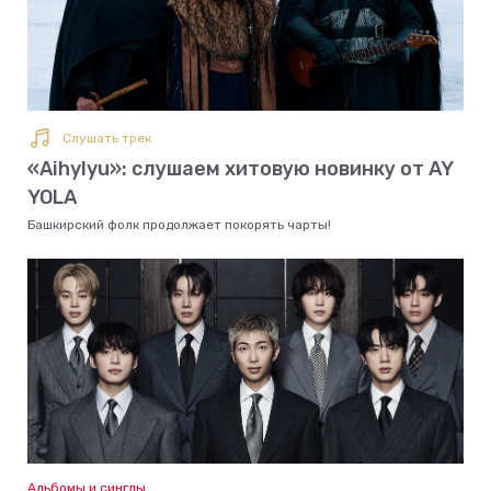
Слушать трек
«Aihylyu»: слушаем хитовую новинку от AY
YOLA
Башкирский фолк продолжает покорять чарты!
Альбомы и синглы