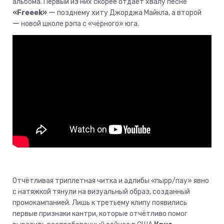
альбома. Первый из них скорее отдаёт хвалу песне
«Freeek»
ー позднему хиту Джорджа Майкла, а второй
ー новой школе рэпа с «чёрного» юга.
Отчётливая триплетная читка и адлибы «пырр/пау» явно
с натяжкой тянули на визуальный образ, созданный
промокампанией. Лишь к третьему клипу появились
первые признаки кантри, которые отчётливо помог