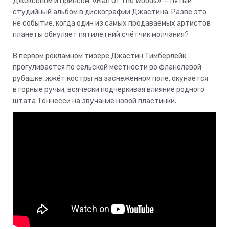
Джексоном и Принсом. «Man Of The Woods» — пятый
студийный альбом в дискографии Джастина. Разве это
не событие, когда один из самых продаваемых артистов
планеты обнуляет пятилетний счётчик молчания?
В первом рекламном тизере Джастин Тимберлейк
прогуливается по сельской местности во фланелевой
рубашке, жжёт костры на заснеженном поле, окунается
в горные ручьи, всячески подчеркивая влияние родного
штата Теннесси на звучание новой пластинки.