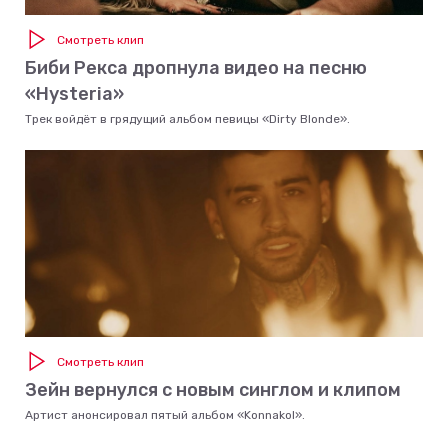
Смотреть клип
Биби Рекса дропнула видео на песню
«Hysteria»
Трек войдёт в грядущий альбом певицы «Dirty Blonde».
Смотреть клип
Зейн вернулся с новым синглом и клипом
Артист анонсировал пятый альбом «Konnakol».