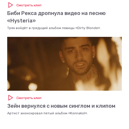
Смотреть клип
Биби Рекса дропнула видео на песню
«Hysteria»
Трек войдёт в грядущий альбом певицы «Dirty Blonde».
Смотреть клип
Зейн вернулся с новым синглом и клипом
Артист анонсировал пятый альбом «Konnakol».