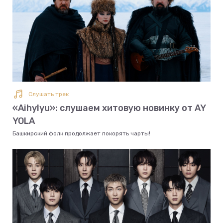
Слушать трек
«Aihylyu»: слушаем хитовую новинку от AY
YOLA
Башкирский фолк продолжает покорять чарты!