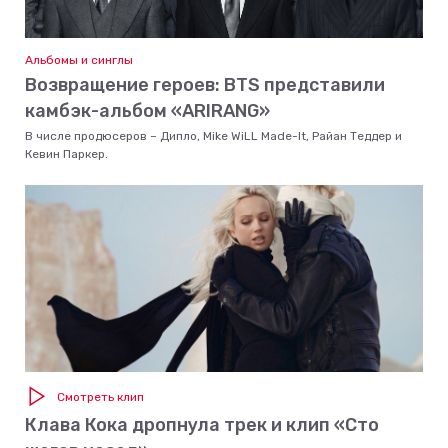
Альбомы и синглы
Возвращение героев: BTS представили
камбэк-альбом «ARIRANG»
В числе продюсеров – Дипло, Mike WiLL Made-It, Райан Теддер и
Кевин Паркер.
Смотреть клип
Клава Кока дропнула трек и клип «Сто