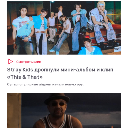
Смотреть клип
Stray Kids дропнули мини-альбом и клип
«This & That»
Суперпопулярные айдолы начали новую эру.