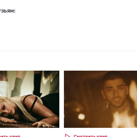
зьям:
еть клип
Смотреть клип