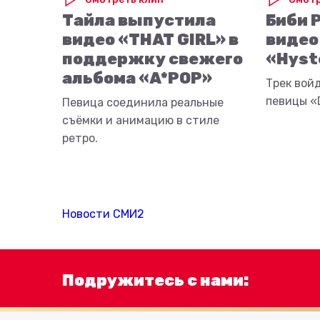
Тайла выпустила
Биби 
видео «THAT GIRL» в
видео
поддержку свежего
«Hyst
альбома «A*POP»
Трек вой
певицы «D
Певица соединила реальные
съёмки и анимацию в стиле
ретро.
Новости СМИ2
Подружитесь с нами: