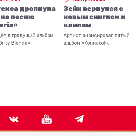
Рекса дропнула
Зейн вернулся с
 на песню
новым синглом и
eria»
клипом
дёт в грядущий альбом
Артист анонсировал пятый
irty Blonde».
альбом «Konnakol».