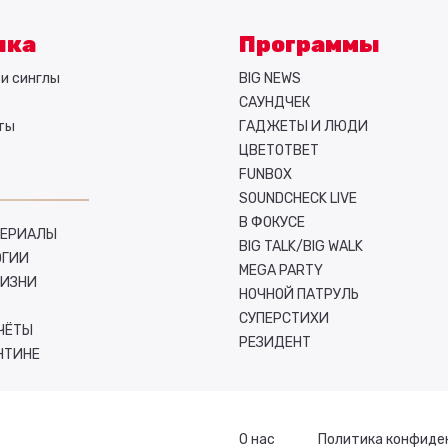
ыка
Программы
и синглы
BIG NEWS
САУНДЧЕК
ты
ГАДЖЕТЫ И ЛЮДИ
ЦВЕТОТВЕТ
FUNBOX
SOUNDCHECK LIVE
В ФОКУСЕ
СЕРИАЛЫ
BIG TALK/BIG WALK
ОГИИ
MEGA PARTY
ЖИЗНИ
НОЧНОЙ ПАТРУЛЬ
СУПЕРСТИХИ
ЧЁТЫ
РЕЗИДЕНТ
НТИНЕ
О нас
Политика конфиде