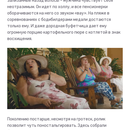
зализанные назад волосы – мужчина чувствует себя
неотразимым. Он идет по холлу, и все пенсионерки
оборачиваются на него со звуком «вау». На пляже в
соревнованиях с бодибилдерами медали достаются
только ему. И даже дородная буфетчица дает ему
огромную порцию картофельного пюре с котлетой в знак
восхищения.
Поколению постарше, несмотря на гротеск, ролик
позволит чуть поностальгировать. Здесь собрали