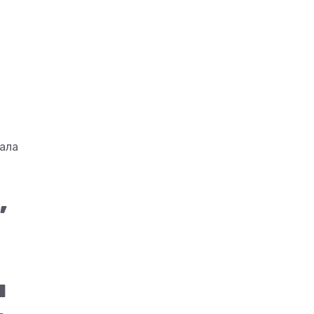
ала
,
ы