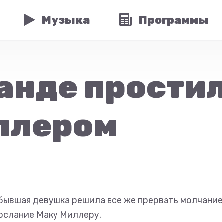
Музыка
Программы
анде простил
ллером
 бывшая девушка решила все же прервать молчание
ослание Маку Миллеру.