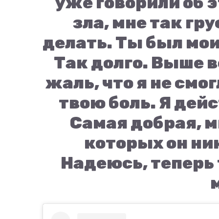
уже говорили об э
зла, мне так гру
делать. Ты был мо
Так долго. Выше в
жаль, что я не смо
твою боль. Я дей
Самая добрая, м
которых он ни
Надеюсь, теперь 