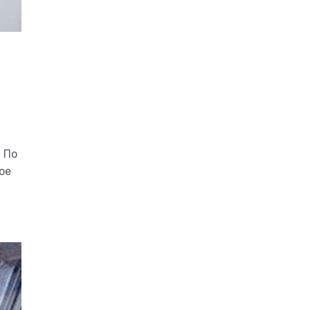
 По
ое