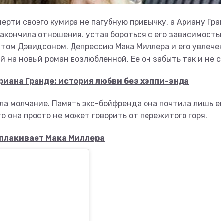
ерти своего кумира не пагубную привычку, а Ариану Гра
закончила отношения, устав бороться с его зависимость
Питом Дэвидсоном. Депрессию Мака Миллера и его увлече
на новый роман возлюбленной. Ее он забыть так и не с
риана Гранде: история любви без хэппи-энда
ла молчание. Память экс-бойфренда она почтила лишь е
о она просто не может говорить от пережитого горя.
оплакивает Мака Миллера