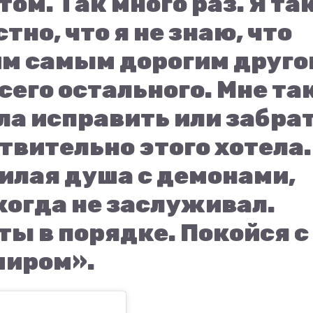
том. Так много раз. Я та
стно, что я не знаю, что
им самым дорогим друго
сего остального. Мне та
гла исправить или забра
ствительно этого хотела.
илая душа с демонами,
когда не заслуживал.
ты в порядке. Покойся с
миром».