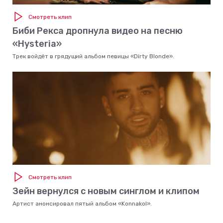
Смотреть клип
Биби Рекса дропнула видео на песню
«Hysteria»
Трек войдёт в грядущий альбом певицы «Dirty Blonde».
Смотреть клип
Зейн вернулся с новым синглом и клипом
Артист анонсировал пятый альбом «Konnakol».