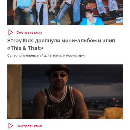
Смотреть клип
Stray Kids дропнули мини-альбом и клип
«This & That»
Суперпопулярные айдолы начали новую эру.
Смотреть клип