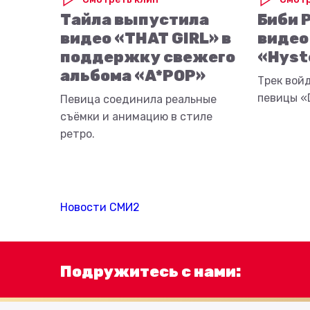
Тайла выпустила
Биби 
видео «THAT GIRL» в
видео
поддержку свежего
«Hyst
альбома «A*POP»
Трек вой
певицы «D
Певица соединила реальные
съёмки и анимацию в стиле
ретро.
Новости СМИ2
Подружитесь с нами: