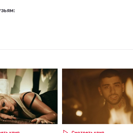
зьям:
еть клип
Смотреть клип