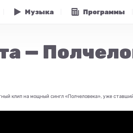
Музыка
Программы
та — Полчел
тный клип на мощный сингл «Полчеловека», уже ставши