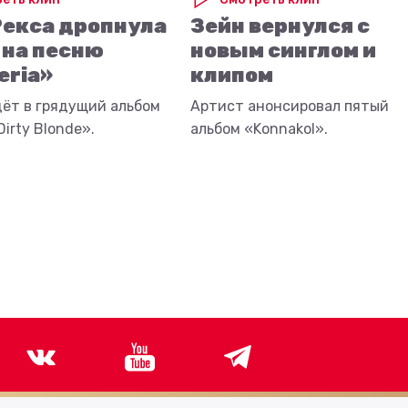
Рекса дропнула
Зейн вернулся с
 на песню
новым синглом и
eria»
клипом
дёт в грядущий альбом
Артист анонсировал пятый
irty Blonde».
альбом «Konnakol».