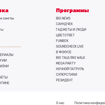
ыка
Программы
и синглы
BIG NEWS
САУНДЧЕК
ты
ГАДЖЕТЫ И ЛЮДИ
ЦВЕТОТВЕТ
FUNBOX
SOUNDCHECK LIVE
В ФОКУСЕ
СЕРИАЛЫ
BIG TALK/BIG WALK
ОГИИ
MEGA PARTY
ЖИЗНИ
НОЧНОЙ ПАТРУЛЬ
СУПЕРСТИХИ
ЧЁТЫ
РЕЗИДЕНТ
НТИНЕ
О нас
Политика конфиде