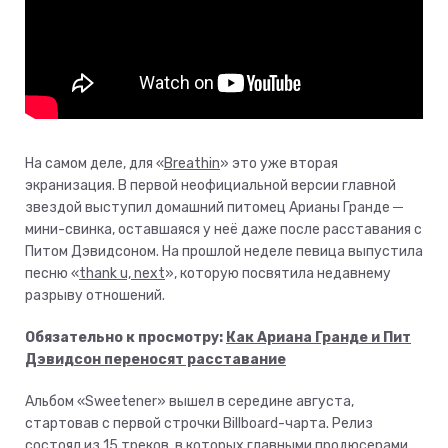
На самом деле, для «
Breathin
» это уже вторая
экранизация. В первой неофициальной версии главной
звездой выступил домашний питомец Арианы Гранде ─
мини-свинка, оставшаяся у неё даже после расставания с
Питом Дэвидсоном. На прошлой неделе певица выпустила
песню «
thank u, next
», которую посвятила недавнему
разрыву отношений.
Обязательно к просмотру:
Как Ариана Гранде и Пит
Дэвидсон переносят расставание
Альбом «Sweetener» вышел в середине августа,
стартовав с первой строчки Billboard-чарта. Релиз
состоял из 15 треков, в которых главными продюсерами