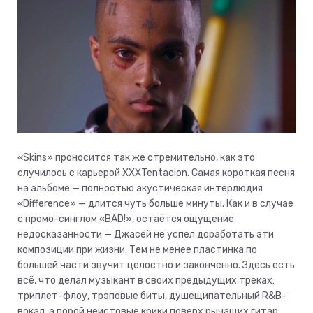
«Skins» проносится так же стремительно, как это
случилось с карьерой XXXTentacion. Самая короткая песня
на альбоме — полностью акустическая интерлюдия
«Difference» — длится чуть больше минуты. Как и в случае
с промо-синглом «BAD!», остаётся ощущение
недосказанности — Джасей не успел доработать эти
композиции при жизни. Тем не менее пластинка по
большей части звучит целостно и законченно. Здесь есть
всё, что делал музыкант в своих предыдущих треках:
триплет-флоу, трэповые биты, душещипательный R&B-
вокал, а порой неистовые крики поверх рычащих гитар.