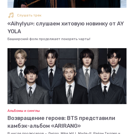
Слушать трек
«Aihylyu»: слушаем хитовую новинку от AY
YOLA
Башкирский фолк продолжает покорять чарты!
Альбомы и синглы
Возвращение героев: BTS представили
камбэк-альбом «ARIRANG»
В числе продюсеров – Дипло, Mike WiLL Made-It, Райан Теддер и