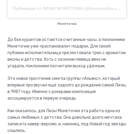
Публикация от ЛИЗКА МОНЕТОЧКА (@monetochka.official)
20
Монеточка
До боя курантов остаются считанные часы, а поклонники
Монеточки уже «распаковали» подарок. Для своей
публики исполнительница презентовала трек с ароматом
весны и детства. Хоть с сезоном певица явно не
угадала, поклонники посчитали выход удачным.
Это новое прочтение сингла группы «Альянс», который
впервые прозвучал ещё задолго до рождения самой Лизы,
в 1987 году. Именно с рокерами композиция
ассоциируется в первую очередь.
Как оказалось, для Лизы Монеточки эта работа одна из
самых любимых с детства. Она довольно долго мечтала
записать кавер-версию, и, наконец, под Новый год звёзды
сошлись.