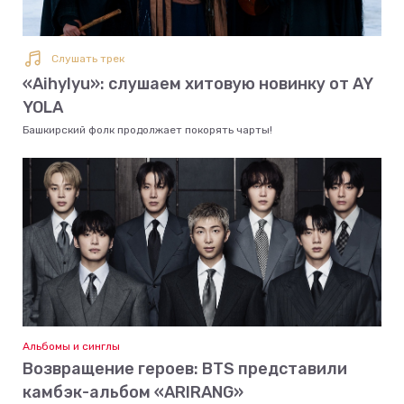
Слушать трек
«Aihylyu»: слушаем хитовую новинку от AY
YOLA
Башкирский фолк продолжает покорять чарты!
Альбомы и синглы
Возвращение героев: BTS представили
камбэк-альбом «ARIRANG»