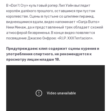
В «Don't Cry» культовый рэпер Лил Уэйн выглядит
королём далёкого прошлого, оставшимся при пустом
королевстве. Сцены в пустыне со шпилями пирамид,
виднеющимися вдали, видео напоминает «Ganja Burns»
Ники Минаж, да и представленный трек обладает схожей
атмосферой безвременья. В конце видео появляется
посвящение Джасею Онфрою: «R.I.P. XXXTentacion».
Предупреждаем: клип содержит сцены курения и
употребления спиртного, не рекомендуется к
просмотру лицам младше 18.