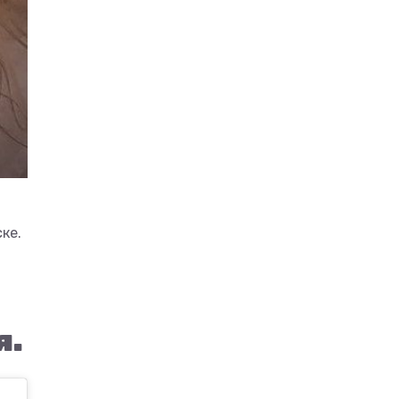
ке.
я.