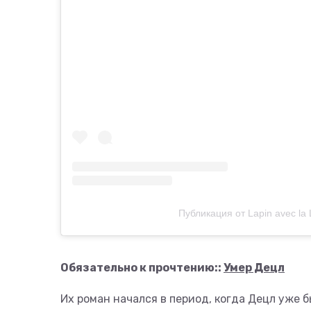
Публикация от Lapin avec la
Обязательно к прочтению::
Умер Децл
Их роман начался в период, когда Децл уже б