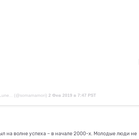
 Lune... (@somamamori)
2 Фев 2019 в 7:47 PST
ыл на волне успеха – в начале 2000-х. Молодые люди не