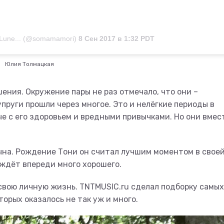
 Lune... (@somamamori)
8 Сен 2017 в 1:32 PDT
Юлия Толмацкая
ения. Окружение пары не раз отмечало, что они –
руги прошли через многое. Это и нелёгкие периоды в
е с его здоровьем и вредными привычками. Но они вмес
ына. Рождение Тони он считал лучшим моментом в свое
 ждёт впереди много хорошего.
 свою личную жизнь. TNTMUSIC.ru сделал подборку самых
орых оказалось не так уж и много.