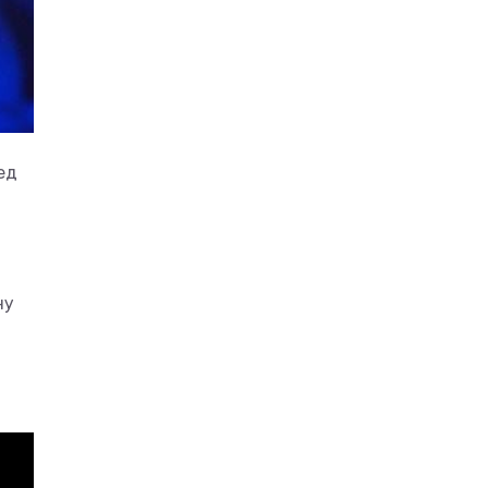
ед
ну