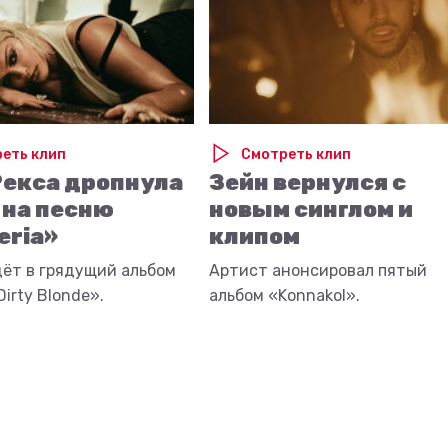
еть клип
Смотреть клип
Рекса дропнула
Зейн вернулся с
 на песню
новым синглом и
eria»
клипом
дёт в грядущий альбом
Артист анонсировал пятый
irty Blonde».
альбом «Konnakol».