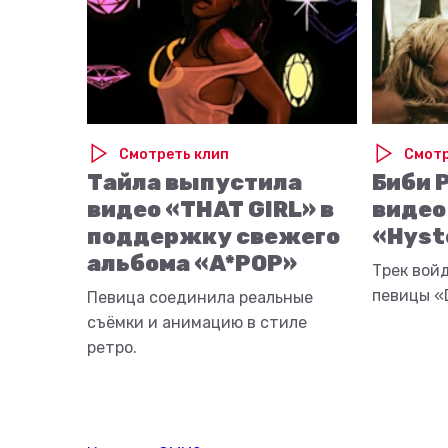
Смотреть клип
Смотр
Тайла выпустила
Биби 
видео «THAT GIRL» в
видео
поддержку свежего
«Hyst
альбома «A*POP»
Трек вой
певицы «D
Певица соединила реальные
съёмки и анимацию в стиле
ретро.