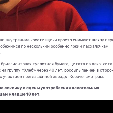
о наши внутренние креативщики просто снимают шляпу пер
робежимся по нескольким особенно ярким пасхалочкам,
.
 бриллиантовая туалетная бумага, цитата из алко-хита
 на группу «Хлеб» через 40 лет, россыпь панчей в сторо
 участием приглашённой звезды. Короче, смотрим.
ю лексику и сцены употребления алкогольных
цам младше 18 лет.