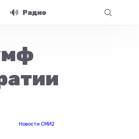
Радио
умф
ратии
Новости СМИ2