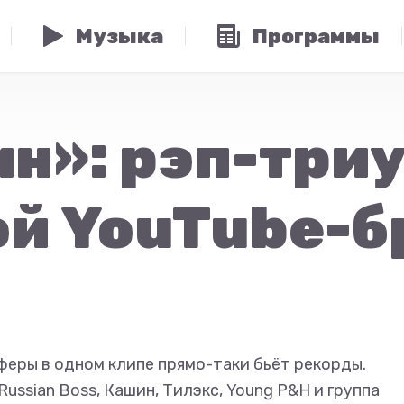
Музыка
Программы
ин»: рэп-три
й YouTube-б
еры в одном клипе прямо-таки бьёт рекорды.
Russian Boss, Кашин, Тилэкс, Young P&H и группа