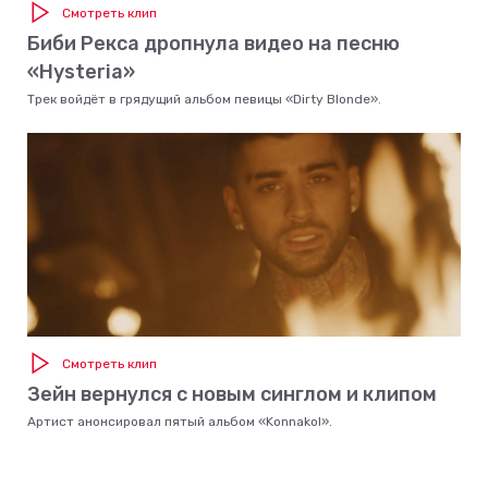
Смотреть клип
Биби Рекса дропнула видео на песню
«Hysteria»
Трек войдёт в грядущий альбом певицы «Dirty Blonde».
Смотреть клип
Зейн вернулся с новым синглом и клипом
Артист анонсировал пятый альбом «Konnakol».