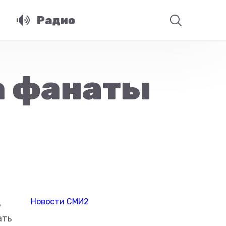
Радио
а фанаты
Новости СМИ2
ь
ать