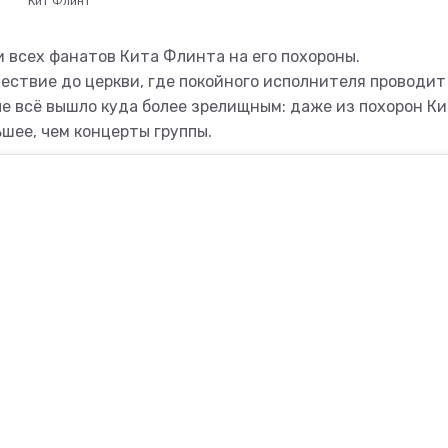
Кит Флинт
и всех фанатов Кита Флинта на его похороны.
ествие до церкви, где покойного исполнителя проводит
ле всё вышло куда более зрелищным: даже из похорон К
ьшее, чем концерты группы.