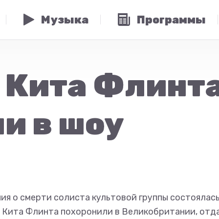
Музыка
Программы
 Кита Флинт
и в шоу
ия о смерти солиста культовой группы состоялас
. Кита Флинта похоронили в Великобритании, отд