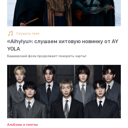
Слушать трек
«Aihylyu»: слушаем хитовую новинку от AY
YOLA
Башкирский фолк продолжает покорять чарты!
Альбомы и синглы