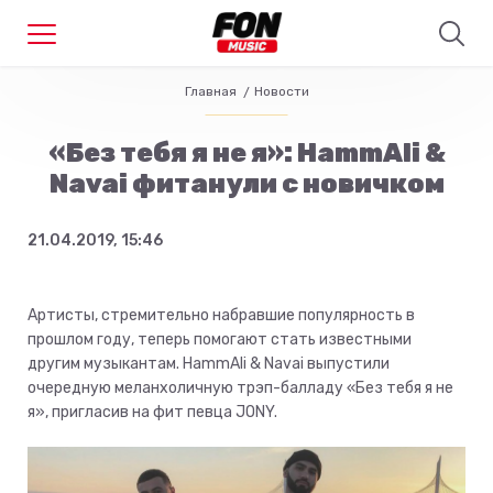
Главная
Новости
«Без тебя я не я»: HammAli &
Navai фитанули с новичком
21.04.2019, 15:46
Артисты, стремительно набравшие популярность в
прошлом году, теперь помогают стать известными
другим музыкантам. HammAli & Navai выпустили
очередную меланхоличную трэп-балладу «Без тебя я не
я», пригласив на фит певца JONY.