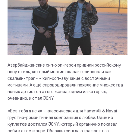
Азербайджанские хип-хоп-герои привили российскому
попу стиль, который многие охарактеризовали как
«кальян-трэп» – хип-хоп-звучание с восточными
мотивами. А ещё спровоцировали появление множества
новых артистов этого жанра, одним из которых,
очевидно, и стал JONY.
«Без тебя я не я» – классическая для HammAli & Navai
грустно-романтичная композиция о любви. Один из
куплетов достался JONY, который органично показал
себя в этом жанре. Обложка сингла отражает его