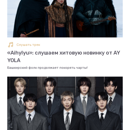
Слушать трек
«Aihylyu»: слушаем хитовую новинку от AY
YOLA
Башкирский фолк продолжает покорять чарты!