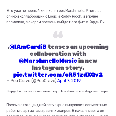
Это уже не первый хип-хоп-трек Marshmello. У него за
спиной коллаборации с
Logic
и
Roddy Ricch
, и вполне
возможно, в скором времени выйдет его фит с Карди Би.
.
@IAmCardiB
teases an upcoming
collaboration with
@MarshmelloMusic
in new
Instagram story.
pic.twitter.com/oR51zdXQv2
— Pop Crave (@PopCrave)
April 7, 2019
Карди Би намекает на совместку с Marshmello в Instagram-стори.
Помимо этого, диджей регулярно выпускает совместные
работы с артистами разных жанров. В начале марта он