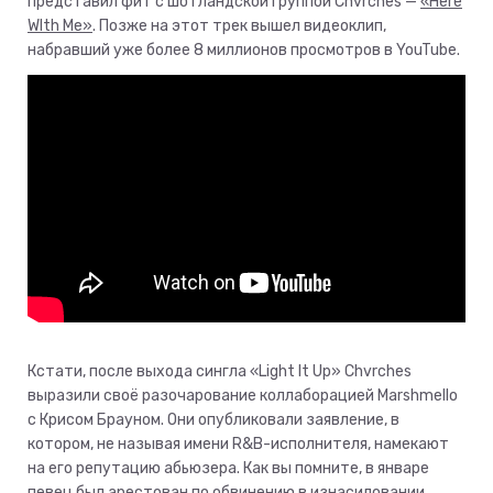
представил фит с шотландской группой Chvrches —
«Here
WIth Me»
. Позже на этот трек вышел видеоклип,
набравший уже более 8 миллионов просмотров в YouTube.
Кстати, после выхода сингла «Light It Up» Chvrches
выразили своё разочарование коллаборацией Marshmello
с Крисом Брауном. Они опубликовали заявление, в
котором, не называя имени R&B-исполнителя, намекают
на его репутацию абьюзера. Как вы помните, в январе
певец был арестован по обвинению в изнасиловании.