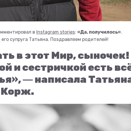
комментировал в
Instagram stories
:
«Да, получилось»
.
а
его супруга Татьяна. Поздравляем родителей!
ь в этот Мир, сыночек!
пой и сестричкой есть вс
ья», ― написала Татьян
Корж.