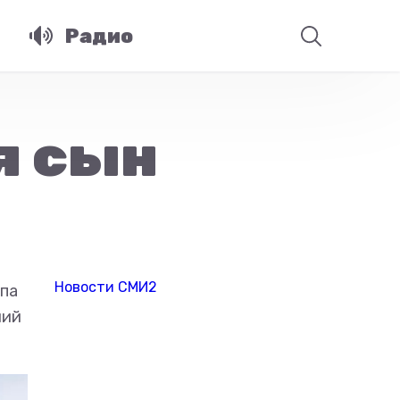
Радио
я сын
Новости СМИ2
апа
ший