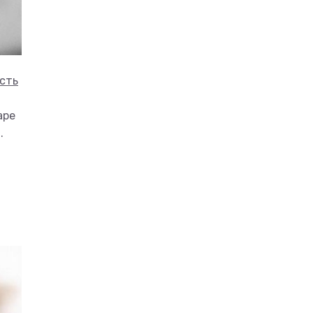
асть
аре
.