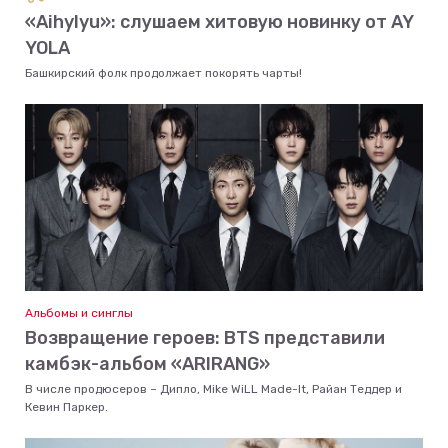
«Aihylyu»: слушаем хитовую новинку от AY
YOLA
Башкирский фолк продолжает покорять чарты!
Альбомы и синглы
Возвращение героев: BTS представили
камбэк-альбом «ARIRANG»
В числе продюсеров – Дипло, Mike WiLL Made-It, Райан Теддер и
Кевин Паркер.