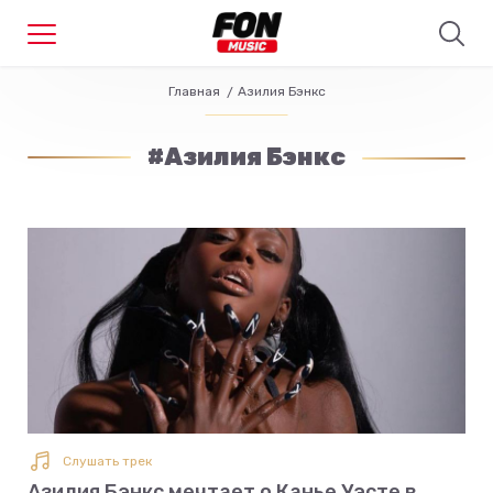
Главная
Азилия Бэнкс
#Азилия Бэнкс
Слушать трек
Азилия Бэнкс мечтает о Канье Уэсте в