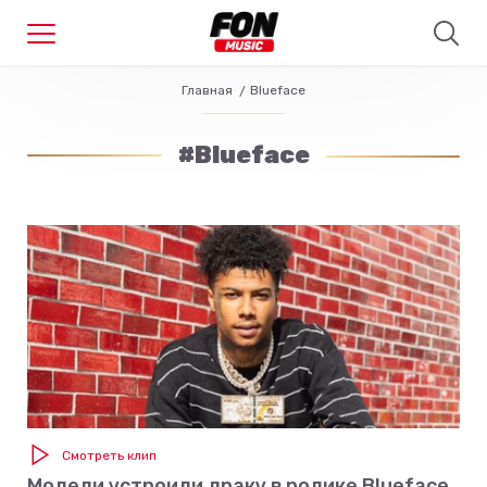
Главная
Blueface
#Blueface
Смотреть клип
Модели устроили драку в ролике Blueface