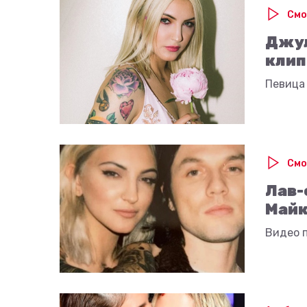
Смо
Джул
клип
Певица 
Смо
Лав-
Майк
Видео 