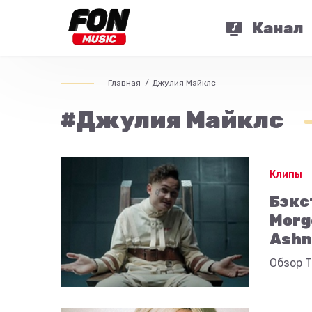
Канал
Главная
Джулия Майклс
#Джулия Майклс
Клипы
Бэкс
Morg
Ashn
Обзор 