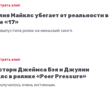
треть клип
ия Майклс убегает от реальности в
е «17»
выпустила ролик на июньский сингл.
треть клип
стори Джеймса Бэя и Джулии
лс в ролике «Peer Pressure»
получилось очень интимным.