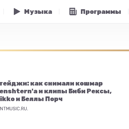
Музыка
Программы
тейджи: как снимали кошмар
enshtern'а и клипы Биби Рексы,
ikko и Беллы Порч
TNTMUSIC.RU.