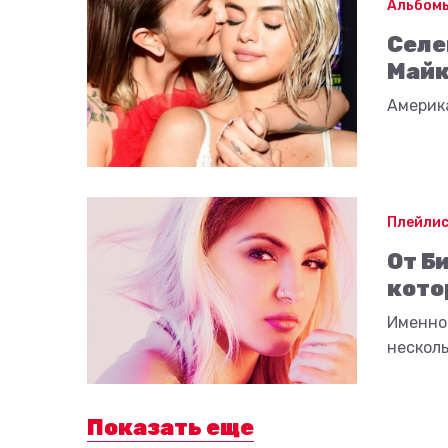
Альбомы
Селе
Май
Америк
Плейли
От Б
кото
Именно 
несколь
Показать еще