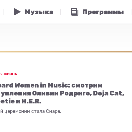
Музыка
Программы
я жизнь
board Women in Music: смотрим
упления Оливии Родриго, Doja Cat,
tie и H.E.R.
й церемонии стала Сиара.