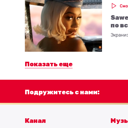
Смо
Sawe
по в
Экрани
Показать еще
Подружитесь с нами:
Канал
Муз