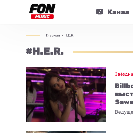
Канал
Главная
H.E.R.
#H.E.R.
Звёздна
Bill
выст
Sawee
Ведуще