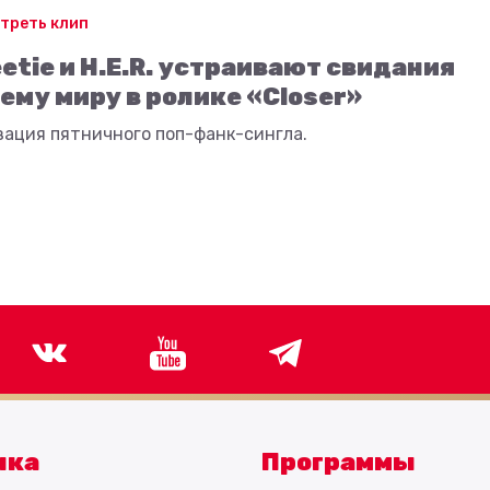
треть клип
etie и H.E.R. устраивают свидания
сему миру в ролике «Closer»
зация пятничного поп-фанк-сингла.
ыка
Программы