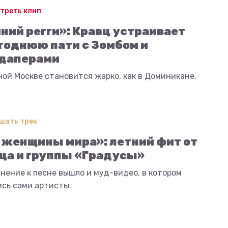
треть клип
ний регги»: Кравц устраивает
годнюю пати с Зомбом и
даперами
ой Москве становится жарко, как в Доминикане.
шать трек
 женщины мира»: летний фит от
ца и группы «Градусы»
нение к песне вышло и муд-видео, в котором
ись сами артисты.