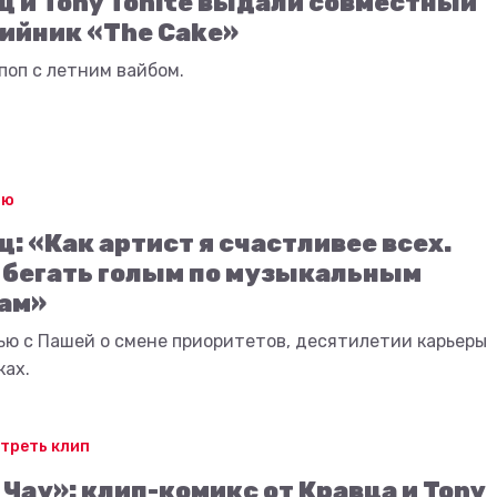
ц и Tony Tonite выдали совместный
ийник «The Cake»
поп с летним вайбом.
ью
ц: «Как артист я счастливее всех.
 бегать голым по музыкальным
ам»
ью с Пашей о смене приоритетов, десятилетии карьеры
ках.
треть клип
 Чау»: клип-комикс от Кравца и Tony