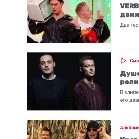
VERB
дви
Два гер
Смо
Душе
роли
В клипе
его дав
Альбомы