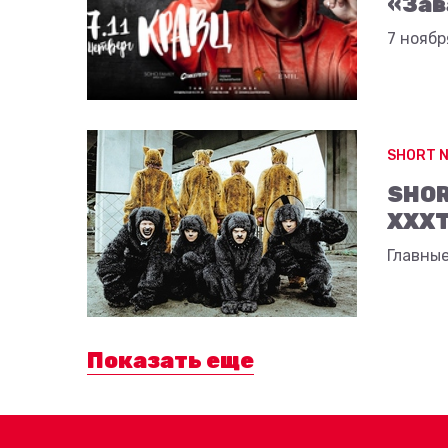
«Зав
7 ноябр
SHORT 
SHOR
XXXTe
Главные
Показать еще