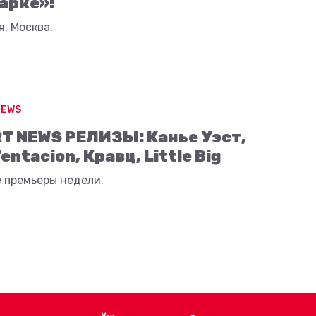
арке»!
я, Москва.
NEWS
T NEWS РЕЛИЗЫ: Канье Уэст,
ntacion, Кравц, Little Big
 премьеры недели.