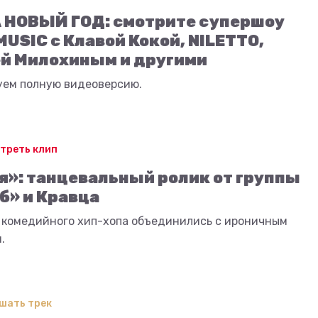
 НОВЫЙ ГОД: смотрите супершоу
MUSIC с Клавой Кокой, NILETTO,
й Милохиным и другими
уем полную видеоверсию.
треть клип
я»: танцевальный ролик от группы
б» и Кравца
 комедийного хип-хопа объединились с ироничным
.
шать трек