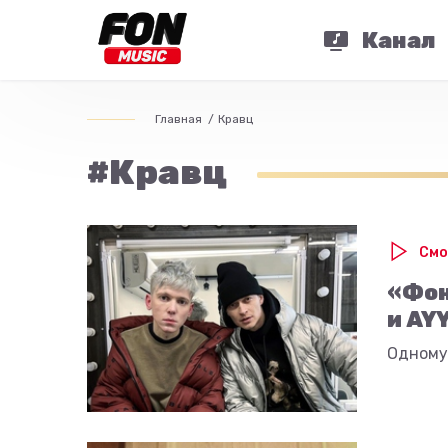
Канал
Главная
Кравц
#Кравц
Смо
«Фон
и AY
Одному 