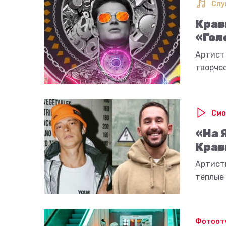
Слу
Крав
«Гол
Артист
творче
Смо
«На 
Крав
Артисты
тёплые 
Фотоот