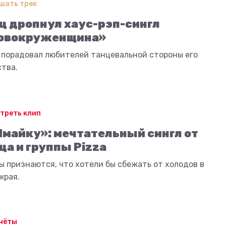
шать трек
ц дропнул хаус-рэп-сингл
овокруженщина»
 порадовал любителей танцевальной стороны его
ства.
треть клип
Ямайку»: мечтательный сингл от
ца и группы Pizza
 признаются, что хотели бы сбежать от холодов в
края.
чёты