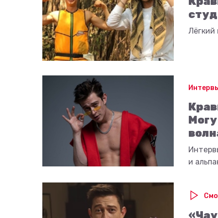
Крав
студ
Лёгкий 
Интерв
Крав
Могу
волн
Интерв
и альпа
Смо
«Чау