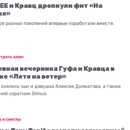
EE и Кравц дропнули фит «На
же»
оя разных поколений впервые поработали вместе.
треть клип
вная вечеринка Гуфа и Кравца в
ке «Лето на ветер»
 снялись сын и девушка Алексея Долматова, а также
ний соратник Slimus.
 и синглы