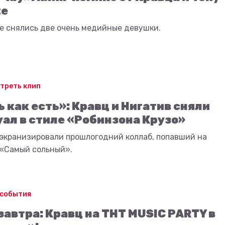
te
е снялись две очень медийные девушки.
треть клип
ь как есть»: Кравц и Нигатив сняли
ал в стиле «Робинзона Крузо»
 экранизировали прошлогодний коллаб, попавший на
 «Самый сольный».
 события
завтра: Кравц на ТНТ MUSIC PARTY в