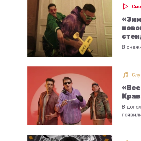
Смо
«Зим
ново
стен
В снежн
Слу
«Все
Крав
В допол
появил