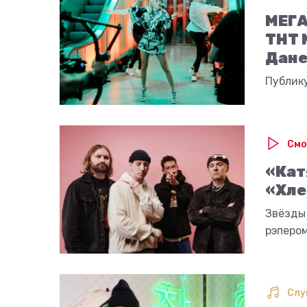
МЕГА
ТНТ 
Дане
Публик
Смо
«Кат
«Хле
Звёзды
рэпером
Слу