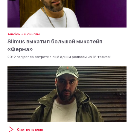
Альбомы и синглы
Slimus выкатил большой микстейп
«Ферма»
2019 год рэпер встретил ещё одним релизом из 18 треков!
Смотреть клип