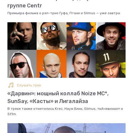
группе Centr
Премьера фильма о рэп-трио Гуфа, Птахи и Slimus — уже завтра.
Слушать трек
«Дарвин»: мощный коллаб Noize MC*,
SunSay, «Касты» и Лигалайза
В треке также отметились Krec, Наум Блик, Slimus, «кАчевники» и
St1m.