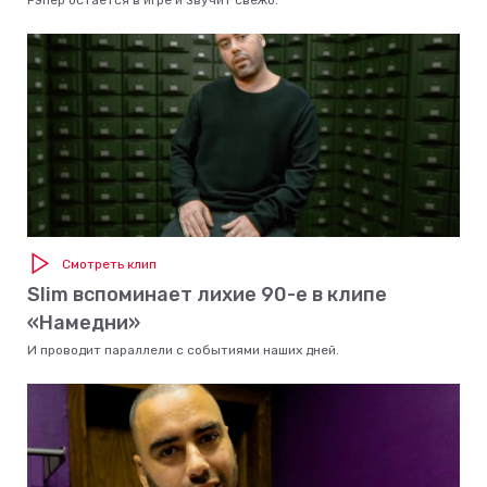
Рэпер остаётся в игре и звучит свежо.
Смотреть клип
Slim вспоминает лихие 90-е в клипе
«Намедни»
И проводит параллели с событиями наших дней.