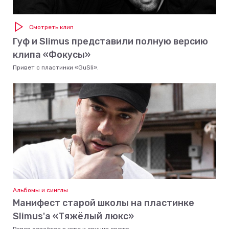
Смотреть клип
Гуф и Slimus представили полную версию
клипа «Фокусы»
Привет с пластинки «GuSli».
Альбомы и синглы
Манифест старой школы на пластинке
Slimus'а «Тяжёлый люкс»