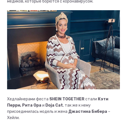
медиков, которые борются с коронавирусом.
Хедлайнерами феста
SHEIN TOGETHER
стали
Кэти
Перри, Рита Ора
и
Doja Cat
, так же к нему
присоединилась модель и жена
Джастина Бибера
–
Хейли.