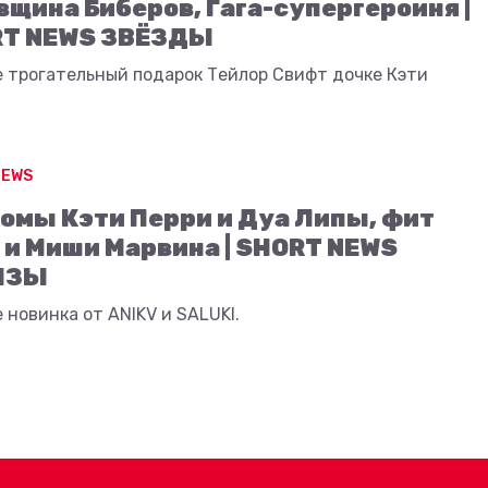
вщина Биберов, Гага-супергероиня |
T NEWS ЗВЁЗДЫ
е трогательный подарок Тейлор Свифт дочке Кэти
NEWS
омы Кэти Перри и Дуа Липы, фит
 и Миши Марвина | SHORT NEWS
ИЗЫ
 новинка от ANIKV и SALUKI.