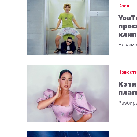
Клипы
YouT
прос
клип
На чём
Новости
Кэти
плаг
Разбира