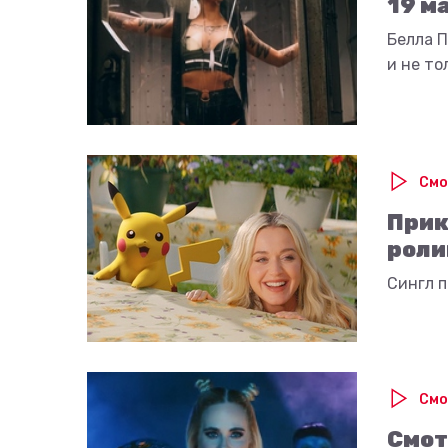
19 м
Белла П
и не то
Смо
Прик
роли
Сингл п
Смо
Смот