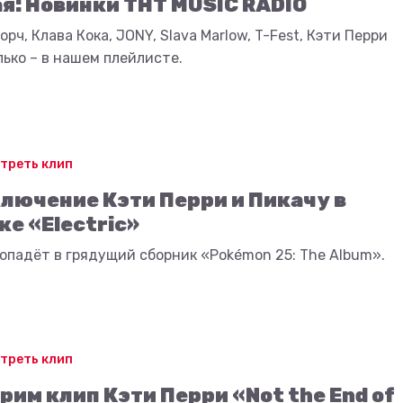
ая: Новинки ТНТ MUSIC RADIO
орч, Клава Кока, JONY, Slava Marlow, T-Fest, Кэти Перри
лько – в нашем плейлисте.
треть клип
лючение Кэти Перри и Пикачу в
ке «Electric»
опадёт в грядущий сборник «Pokémon 25: The Album».
треть клип
рим клип Кэти Перри «Not the End of