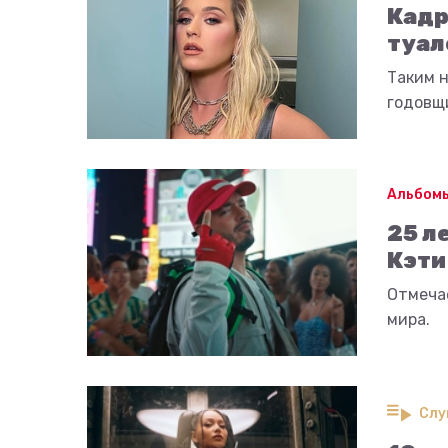
Кадр
туал
Таким 
годовщи
Альбомы
25 л
Кэти
Отмечае
мира.
Слу