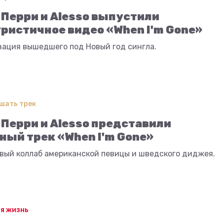
 Перри и Alesso выпустили
ристичное видео «When I'm Gone»
зация вышедшего под Новый год сингла.
шать трек
 Перри и Alesso представили
ный трек «When I'm Gone»
рвый коллаб американской певицы и шведского диджея.
я жизнь