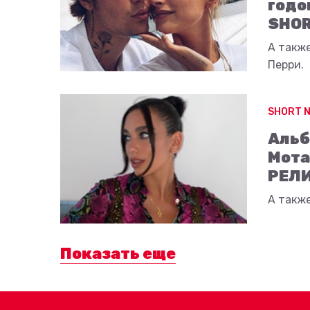
годо
SHOR
А такж
Перри.
SHORT 
Альб
Мота
РЕЛ
А также
Показать еще