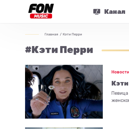
Канал
Главная
Кэти Перри
#Кэти Перри
Новости
Кэти
Певица 
женског