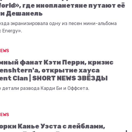
World», где инопланетяне путают её
уи Дешанель
езда экранизировала одну из песен мини-альбома
 Energy».
NEWS
мный фанат Кэти Перри, кризис
enshtern'а, открытие хауса
ent Clan | SHORT NEWS ЗВЁЗДЫ
 детали развода Карди Би и Оффсета.
NEWS
орки Канье Уэста с лейблами,