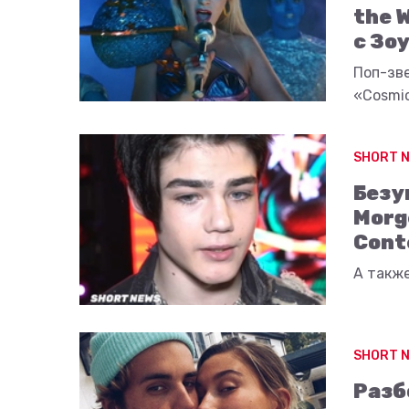
the 
с Зо
Поп-зв
«Cosmic
SHORT 
Безу
Morg
Cont
А также
SHORT 
Разб