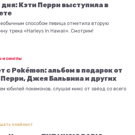
 дня: Кэти Перри выступила в
ете
необычным способом певица отметила вторую
ну трека «Harleys In Hawaii». Смотрим!
 и синглы
ет с Pokémon: альбом в подарок от
 Перри, Джея Бальвина и других
м юбилей покемонов, слушая микс от звёзд со всего
шать плейлист