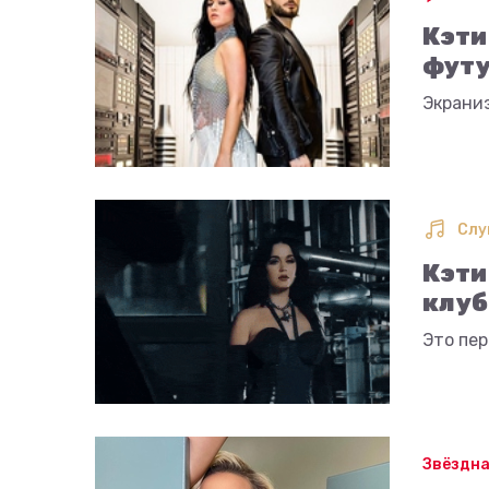
Кэти
футу
Экрани
Слу
Кэти
клуб
Это пе
Звёздна