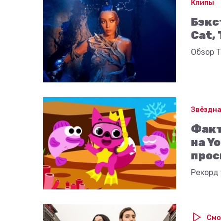
Клипы
Бэкс
Cat,
Обзор 
Звёздна
Факт
на Y
прос
Рекорд 
Смо