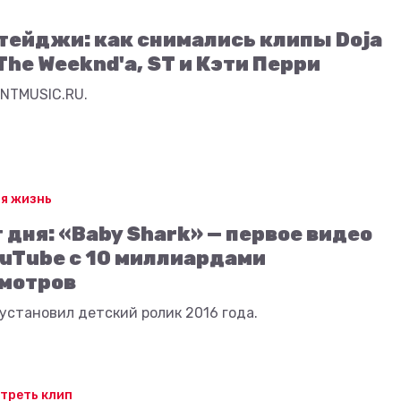
тейджи: как снимались клипы Doja
 The Weeknd'а, ST и Кэти Перри
TNTMUSIC.RU.
я жизнь
 дня: «Baby Shark» — первое видео
ouTube с 10 миллиардами
мотров
установил детский ролик 2016 года.
треть клип