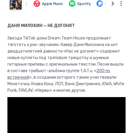
ДАНЯ МИЛОХИН — НЕ ДОГОНЯТ
Звезда TikTok-дома Dream Team House продолжает
тяготеть к рок-звучанию. Кавер Дани Милохина на хит
двадцатилетней давности «Нас не догонят» содержит
новые куплеты под трэповую трещотку и шумные
гитарные припевы с оригинальным текстом. Песня вышла
в составе трибьют-альбома группе t.A.T.u. «
200 по
встречной
», в создании которого также участвовали
Монеточка, Клава Кока, ЛСП, Ваня Дмитриенко, IOWA, White
Punk, FAVLAV, «Нервы» и многие другие.