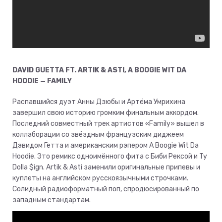
DAVID GUETTA FT. ARTIK & ASTI, A BOOGIE WIT DA
HOODIE — FAMILY
Распавшийся дуэт Анны Дзюбы и Артёма Умрихина
завершил свою историю громким финальным аккордом.
Последний совместный трек артистов «Family» вышел в
коллаборации со звёздным французским диджеем
Дэвидом Гетта и американским рэпером A Boogie Wit Da
Hoodie. Это ремикс одноимённого фита с Биби Рексой и Ty
Dolla $ign. Artik & Asti заменили оригинальные припевы и
куплеты на английском русскоязычными строчками.
Солидный радиоформатный поп, спродюсированный по
западным стандартам.