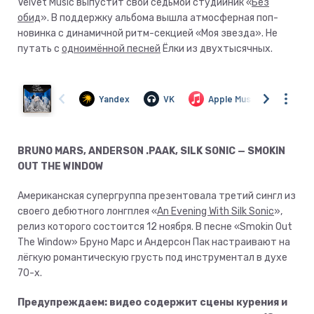
Velvet Music выпустит свой седьмой студийник «
Без
обид
». В поддержку альбома вышла атмосферная поп-
новинка с динамичной ритм-секцией «Моя звезда». Не
путать с
одноимённой песней
Ёлки из двухтысячных.
BRUNO MARS, ANDERSON .PAAK, SILK SONIC — SMOKIN
OUT THE WINDOW
Американская супергруппа презентовала третий сингл из
своего дебютного лонгплея «
An Evening With Silk Sonic
»,
релиз которого состоится 12 ноября. В песне «Smokin Out
The Window» Бруно Марс и Андерсон Пак настраивают на
лёгкую романтическую грусть под инструментал в духе
70-х.
Предупреждаем: видео содержит сцены курения и