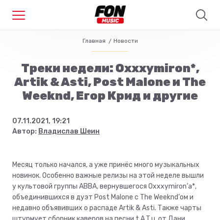
Главная
Новости
Треки недели: Oxxxymiron*,
Artik & Asti, Post Malone и The
Weeknd, Егор Крид и другие
07.11.2021, 19:21
Автор:
Владислав Шеин
Месяц только начался, а уже принёс много музыкальных
новинок. Особенно важные релизы на этой неделе вышли
у культовой группы ABBA, вернувшегося Oxxxymiron’а*,
объединившихся в дуэт Post Malone с The Weeknd’ом и
недавно объявивших о распаде Artik & Asti. Также чарты
штурмует сборник каверов на песни t.A.T.u. от Дани