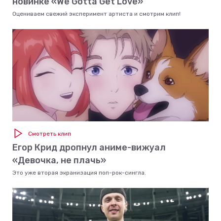
новинке «We Gotta Get Love»
Оцениваем свежий эксперимент артиста и смотрим клип!
Смотреть клип
Егор Крид дропнул аниме-вижуал
«Девочка, не плачь»
Это уже вторая экранизация поп-рок-сингла.