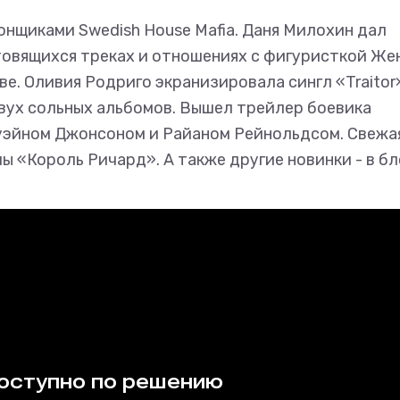
онщиками Swedish House Mafia. Даня Милохин дал
товящихся треках и отношениях с фигуристкой Же
е. Оливия Родриго экранизировала сингл «Traitor
вух сольных альбомов. Вышел трейлер боевика
Дуэйном Джонсоном и Райаном Рейнольдсом. Свежа
ы «Король Ричард». А также другие новинки - в бл