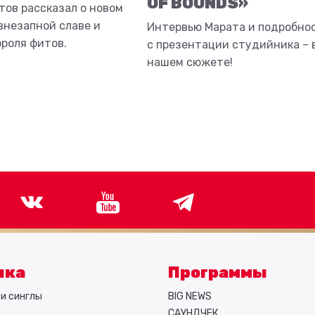
OF BOUNDS»
тов рассказал о новом
внезапной славе и
Интервью Марата и подробно
ороля фитов.
с презентации студийника – 
нашем сюжете!
ыка
Программы
и синглы
BIG NEWS
САУНДЧЕК