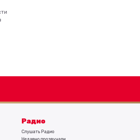
сти
в
Радио
Слушать Радио
Недавно прозвучали