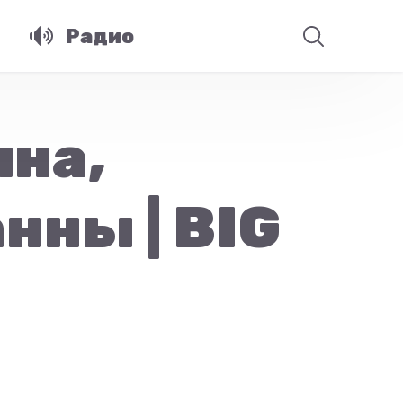
Радио
на,
нны | BIG