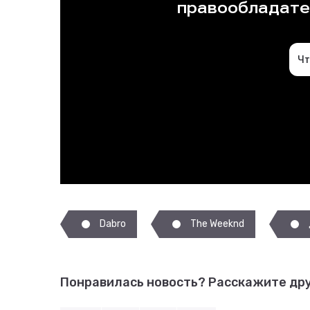
Dabro
The Weeknd
Понравилась новость?
Расскажите дру