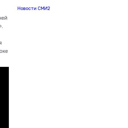
Новости СМИ2
ней
».
я
оке