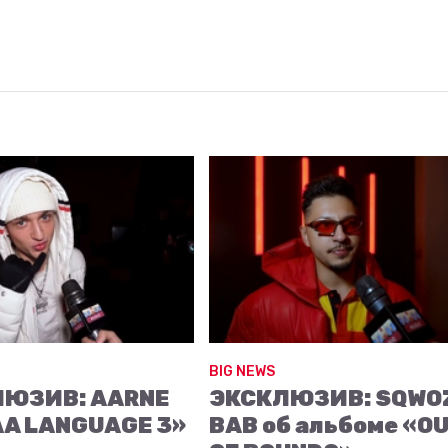
BIG NEWS
ЛЮЗИВ: AARNE
ЭКСКЛЮЗИВ: SQWO
AA LANGUAGE 3»
BAB об альбоме «O