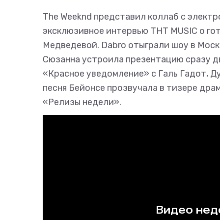
The Weeknd представил коллаб с электр
эксклюзивное интервью ТНТ MUSIC о го
Медведевой. Dabro отыграли шоу в Москв
Сюзанна устроила презентацию сразу д
«Красное уведомление» с Галь Гадот, 
песня Бейонсе прозвучала в тизере драм
«Релизы недели».