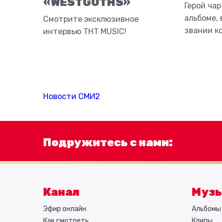
«WESTGOTHS»
Герой чар
альбоме, 
Смотрите эксклюзивное
звании к
интервью ТНТ MUSIC!
Новости СМИ2
Подружитесь с нами:
Канал
Муз
Эфир онлайн
Альбомы 
Как смотреть
Клипы