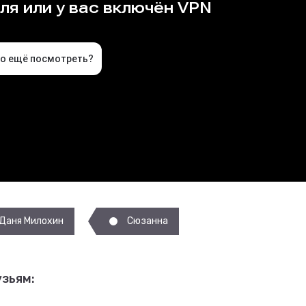
Даня Милохин
Сюзанна
зьям: