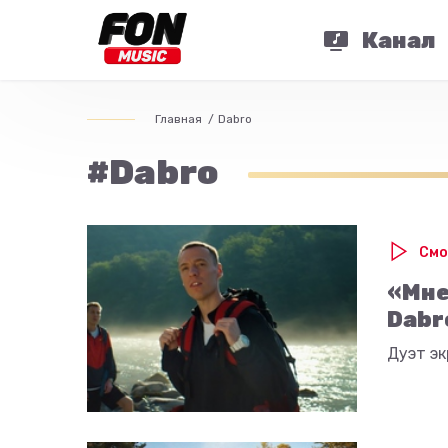
Канал
Главная
Dabro
#Dabro
Смо
«Мне
Dabr
Дуэт э