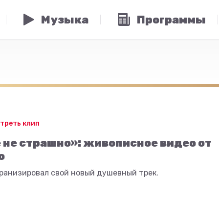
Музыка
Программы
треть клип
 не страшно»: живописное видео от
o
кранизировал свой новый душевный трек.