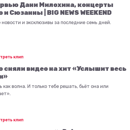
рвью Дани Милохина, концерты
o и Сюзанны | BIG NEWS WEEKEND
 новости и эксклюзивы за последние семь дней.
треть клип
o сняли видео на хит «Услышит весь
н»
 как волна. И только тебе решать, бьёт она или
ает».
треть клип