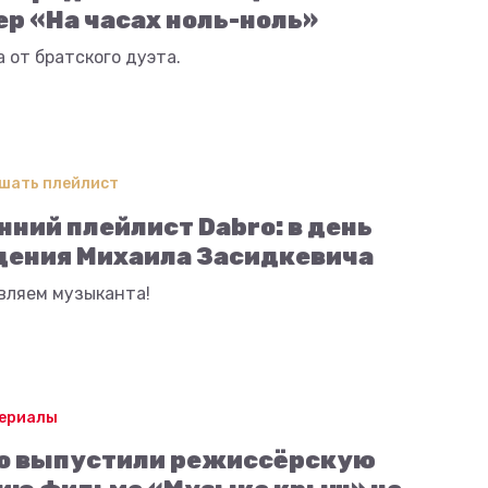
ер «На часах ноль-ноль»
 от братского дуэта.
шать плейлист
нний плейлист Dabro: в день
ения Михаила Засидкевича
вляем музыканта!
сериалы
o выпустили режиссёрскую