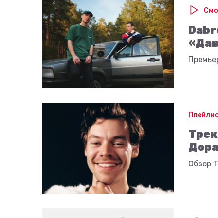
Смо
Dabr
«Дав
Премьер
Плейли
Треки
Дора
Обзор 