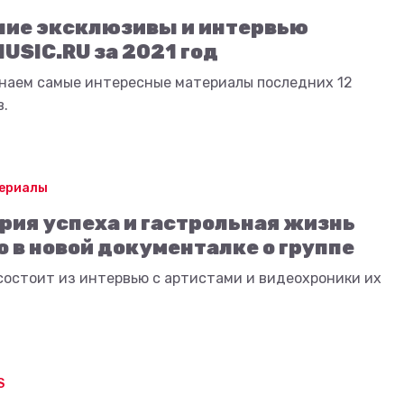
ие эксклюзивы и интервью
USIC.RU за 2021 год
наем самые интересные материалы последних 12
в.
сериалы
рия успеха и гастрольная жизнь
o в новой документалке о группе
состоит из интервью с артистами и видеохроники их
S