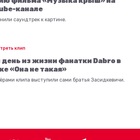
ию фильма «Музыка крыш» на
ube-канале
нили саундтрек к картине.
треть клип
 день из жизни фанатки Dabro в
ке «Она не такая»
ёрами клипа выступили сами братья Засидкевичи.