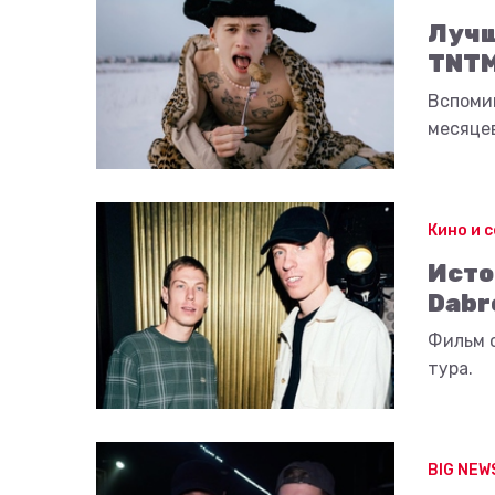
Лучш
TNTM
Вспоми
месяце
Кино и 
Исто
Dabr
Фильм 
тура.
BIG NEW