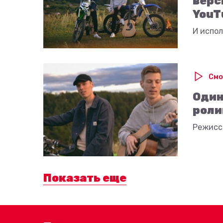
верс
YouT
И испол
Смо
Один
роли
Режисс
Показать еще