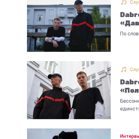
Слу
Dabr
«Дав
По слов
Слу
Dabr
«Пол
Бессонн
единст
Интерв