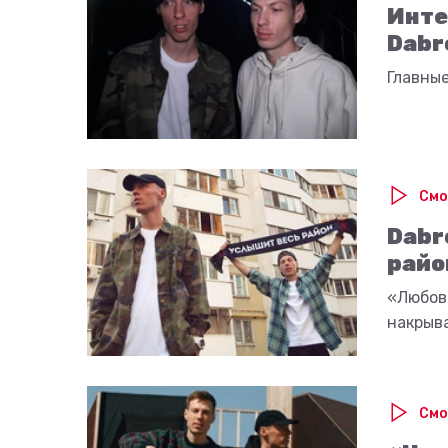
Инте
Dabr
Главные
Смо
Dabr
райо
«Любовь
накрыв
Смо