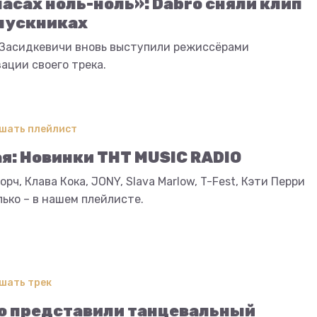
часах ноль-ноль»: Dabro сняли клип
пускниках
 Засидкевичи вновь выступили режиссёрами
ации своего трека.
шать плейлист
ая: Новинки ТНТ MUSIC RADIO
орч, Клава Кока, JONY, Slava Marlow, T-Fest, Кэти Перри
лько – в нашем плейлисте.
шать трек
o представили танцевальный