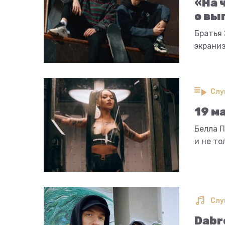
«На 
о вы
Братья
экраниз
Слу
19 м
Белла П
и не то
Слу
Dabr