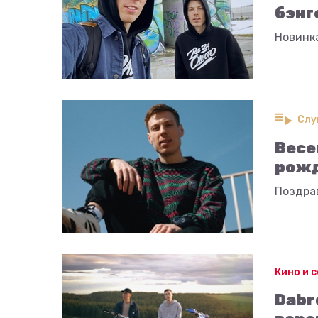
бэнг
Новинка
Слу
Весе
рожд
Поздра
Кино и 
Dabr