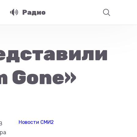
Радио
редставили
m Gone»
Новости СМИ2
В
ера