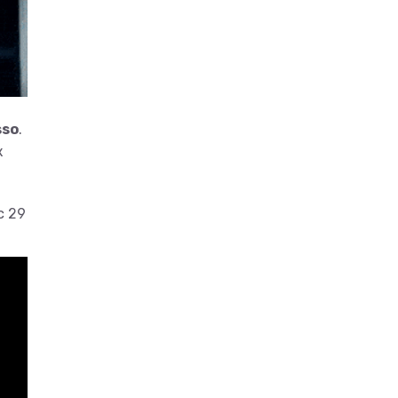
sso
.
к
с 29