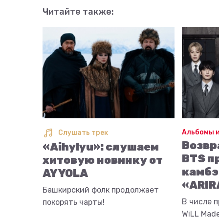
Читайте также:
Альбомы и
Слушать трек
Возвр
«Aihylyu»: слушаем
BTS п
хитовую новинку от
камбэ
AY YOLA
«ARIR
Башкирский фолк продолжает
В числе п
покорять чарты!
WiLL Made