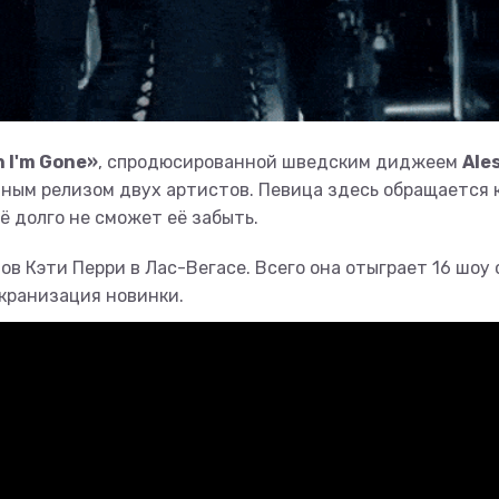
 I'm Gone»
, спродюсированной шведским диджеем
Ale
ным релизом двух артистов. Певица здесь обращается 
ё долго не сможет её забыть.
в Кэти Перри в Лас-Вегасе. Всего она отыграет 16 шоу 
кранизация новинки.