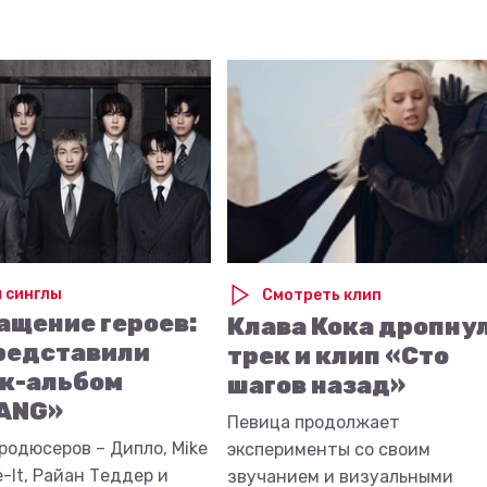
 синглы
Смотреть клип
ащение героев:
Клава Кока дропну
редставили
трек и клип «Сто
к-альбом
шагов назад»
ANG»
Певица продолжает
родюсеров – Дипло, Mike
эксперименты со своим
-It, Райан Теддер и
звучанием и визуальными