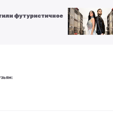
стили футуристичное
зьям: