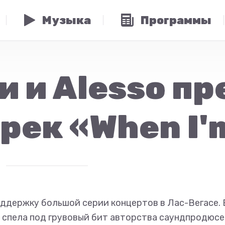
Музыка
Программы
и и Alesso п
рек «When I'
оддержку большой серии концертов в Лас-Вегасе. 
 спела под грувовый бит авторства саундпродюс