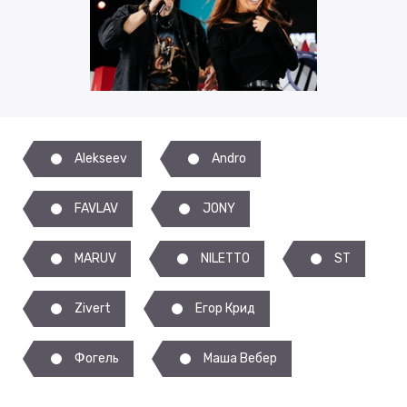
Alekseev
Andro
FAVLAV
JONY
MARUV
NILETTO
ST
Zivert
Егор Крид
Фогель
Маша Вебер