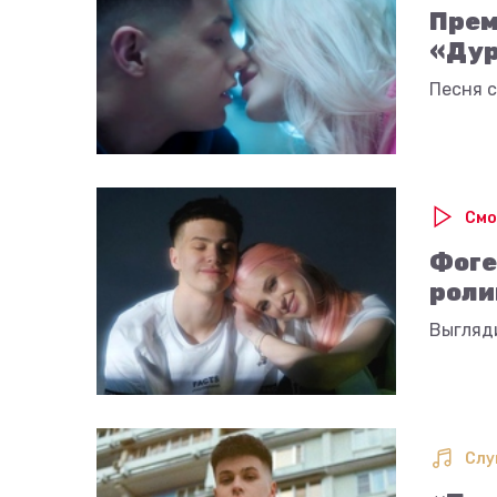
Прем
«Дур
Песня с
Смо
Фоге
роли
Выгляд
Слу