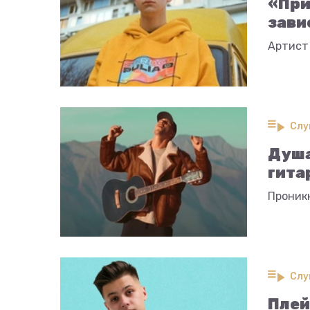
«При
зави
Артист 
Слу
Душа
гита
Проникн
Слу
Плей