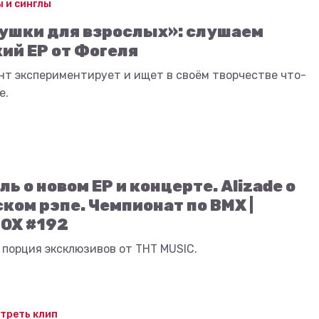
 и синглы
ушки для взрослых»: слушаем
ий EP от Фогеля
нт экспериментирует и ищет в своём творчестве что-
е.
ль о новом EP и концерте. Alizade о
ком рэпе. Чемпионат по BMX |
OX #192
порция эксклюзивов от ТНТ MUSIC.
треть клип