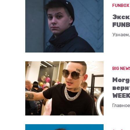
FUNBOX
Экск
FUNB
Узнаем,
BIG NEW
Morg
верн
WEE
Главное