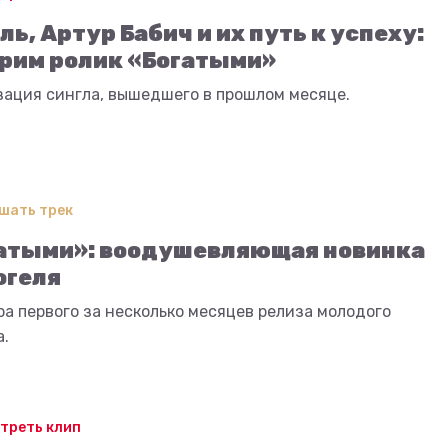
ль, Артур Бабич и их путь к успеху:
рим ролик «Богатыми»
зация сингла, вышедшего в прошлом месяце.
шать трек
атыми»: воодушевляющая новинка
огеля
а первого за несколько месяцев релиза молодого
а.
треть клип