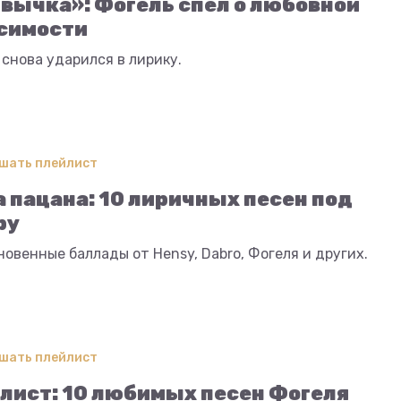
вычка»: Фогель спел о любовной
симости
снова ударился в лирику.
шать плейлист
 пацана: 10 лиричных песен под
ру
овенные баллады от Hensy, Dabro, Фогеля и других.
шать плейлист
лист: 10 любимых песен Фогеля