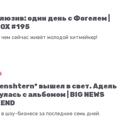
люзив: один день с Фогелем |
OX #195
 чем сейчас живёт молодой хитмейкер!
S
enshtern* вышел в свет. Адель
улась с альбомом | BIG NEWS
KEND
 в шоу-бизнесе за последние семь дней.