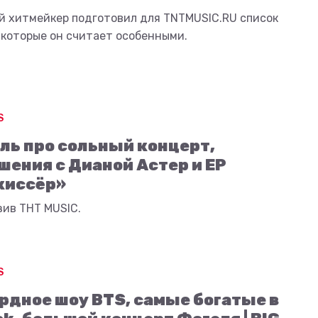
й хитмейкер подготовил для TNTMUSIC.RU список
 которые он считает особенными.
S
ль про сольный концерт,
шения с Дианой Астер и EP
жиссёр»
зив ТНТ MUSIC.
S
рдное шоу BTS, самые богатые в