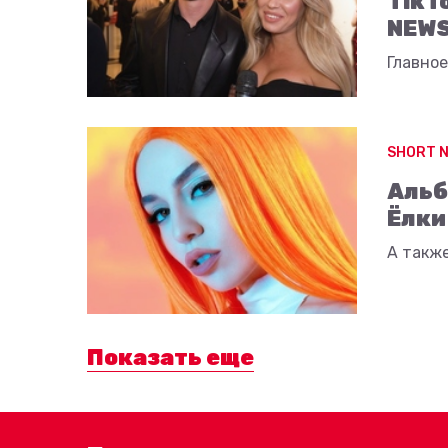
TikT
NEWS
Главное
SHORT 
Альб
Ёлки
А также
Показать еще