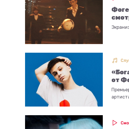
Фоге
смот
Экрани
Слу
«Бог
от Ф
Премьер
артист
Смо