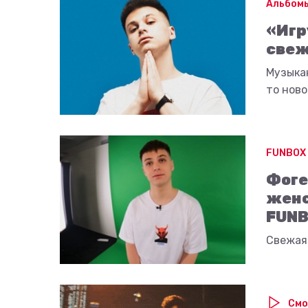
Альбомы
«Игр
свеж
Музыка
то ново
FUNBOX
Фоге
женс
FUNB
Свежая 
Смо