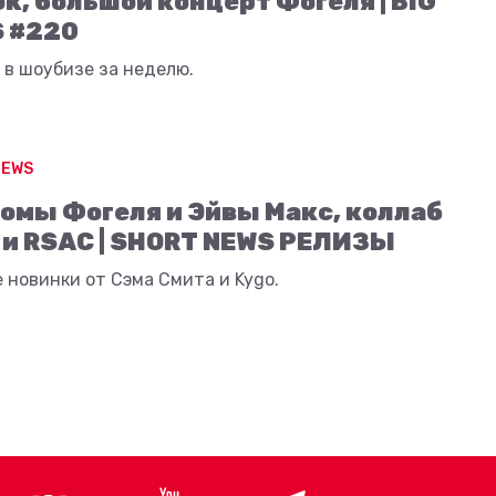
ok, большой концерт Фогеля | BIG
 #220
 в шоубизе за неделю.
NEWS
омы Фогеля и Эйвы Макс, коллаб
 и RSAC | SHORT NEWS РЕЛИЗЫ
 новинки от Сэма Смита и Kygo.