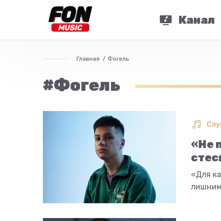
Канал
Главная
Фогель
#Фогель
Слу
«Не 
стес
«Для ка
лишним