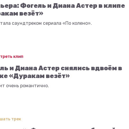
ьера: Фогель и Диана Астер в клипе
акам везёт»
тала саундтреком сериала «По колено».
треть клип
ль и Диана Астер снялись вдвоём в
ке «Дуракам везёт»
ит очень романтично.
шать трек