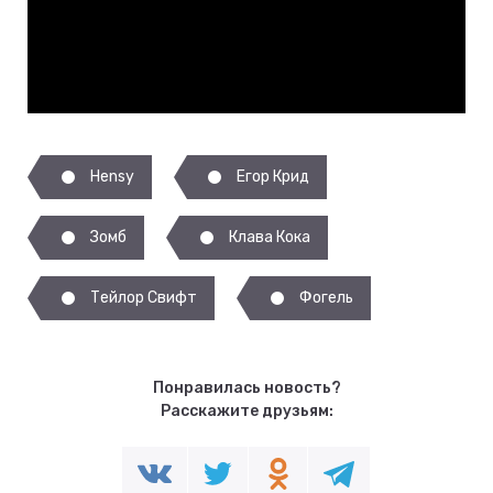
Hensy
Егор Крид
Зомб
Клава Кока
Тейлор Свифт
Фогель
Понравилась новость?
Расскажите друзьям: