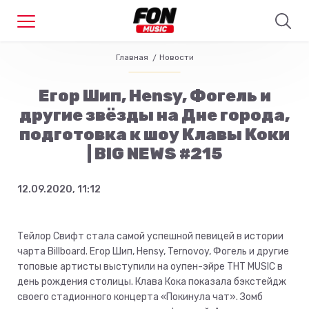
Главная
Новости
Егор Шип, Hensy, Фогель и
другие звёзды на Дне города,
подготовка к шоу Клавы Коки
| BIG NEWS #215
12.09.2020, 11:12
Тейлор Свифт стала самой успешной певицей в истории
чарта Billboard. Егор Шип, Hensy, Ternovoy, Фогель и другие
топовые артисты выступили на оупен-эйре ТНТ MUSIC в
день рождения столицы. Клава Кока показала бэкстейдж
своего стадионного концерта «Покинула чат». Зомб